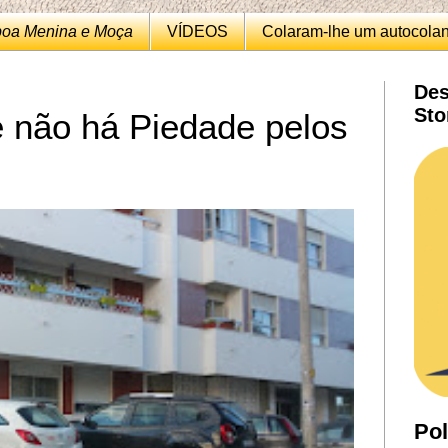
boa Menina e Moça
VÍDEOS
Colaram-lhe um autocola
Des
Sto
 não há Piedade pelos
Pol