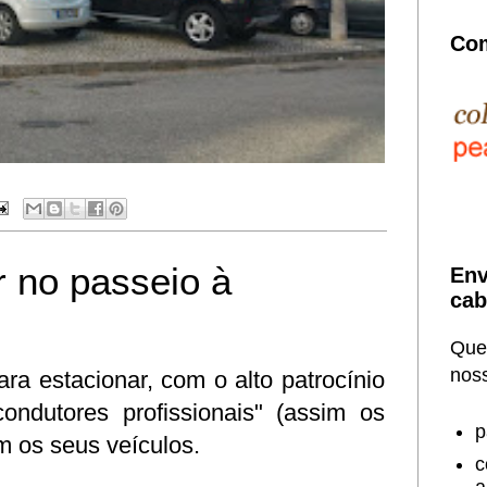
Com
r no passeio à
Env
cab
Quer
noss
a estacionar, com o alto patrocínio
ndutores profissionais" (assim os
p
 os seus veículos.
c