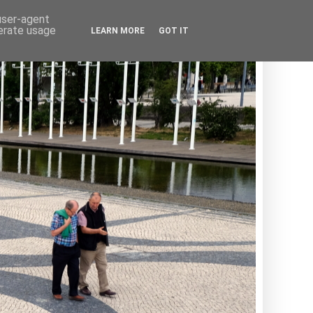
 user-agent
nerate usage
LEARN MORE
GOT IT