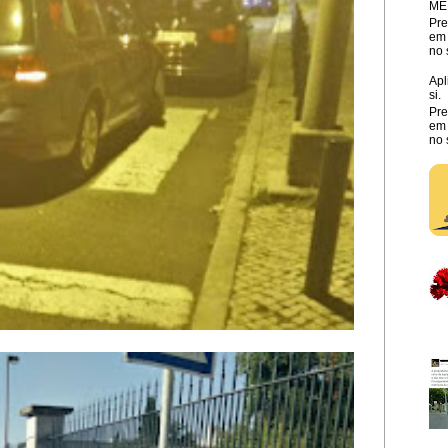
ME
Pre
em 
no 
Apl
si.
Pre
em 
no 