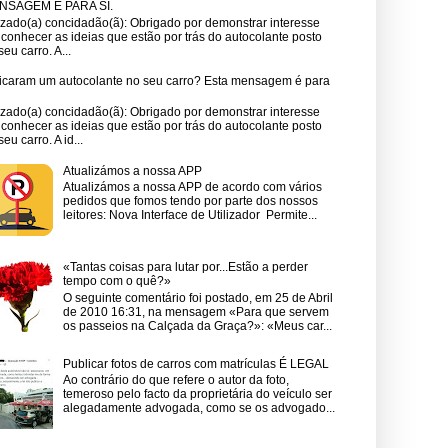
NSAGEM É PARA SI.
zado(a) concidadão(ã): Obrigado por demonstrar interesse
conhecer as ideias que estão por trás do autocolante posto
seu carro. A...
icaram um autocolante no seu carro? Esta mensagem é para
zado(a) concidadão(ã): Obrigado por demonstrar interesse
conhecer as ideias que estão por trás do autocolante posto
seu carro. A id...
Atualizámos a nossa APP
Atualizámos a nossa APP de acordo com vários
pedidos que fomos tendo por parte dos nossos
leitores: Nova Interface de Utilizador Permite...
«Tantas coisas para lutar por...Estão a perder
tempo com o quê?»
O seguinte comentário foi postado, em 25 de Abril
de 2010 16:31, na mensagem «Para que servem
os passeios na Calçada da Graça?»: «Meus car...
Publicar fotos de carros com matrículas É LEGAL
Ao contrário do que refere o autor da foto,
temeroso pelo facto da proprietária do veículo ser
alegadamente advogada, como se os advogado...