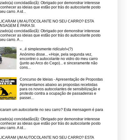
zado(a) concidadão(ã): Obrigado por demonstrar interesse
conhecer as ideias que estão por trás do autocolante posto
seu carro. A id...
LICARAM UM AUTOCOLANTE NO SEU CARRO? ESTA
NSAGEM É PARA SI.
zado(a) concidadão(ã): Obrigado por demonstrar interesse
conhecer as ideias que estão por trás do autocolante posto
seu carro. A ...
«...é simplesmente ridículo!»(?)
Anónimo disse... «Hoje, pela segunda vez,
encontrei o autocolante no vidro do meu carro
(junto ao Arco do Cego)... e sinceramente não
cons...
Concurso de Ideias - Apresentação de Propostas
Apresentamos abaixo as propostas recebidas
para os novos autocolantes de sensibilização e
protesto contra a ocupação de passadeiras e
passei...
icaram um autocolante no seu carro? Esta mensagem é para
zado(a) concidadão(ã): Obrigado por demonstrar interesse
conhecer as ideias que estão por trás do autocolante posto
seu carro. A id...
LICARAM UM AUTOCOLANTE NO SEU CARRO? ESTA