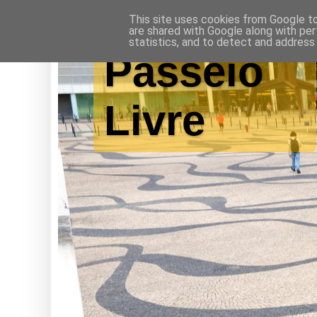
This site uses cookies from Google to 
are shared with Google along with per
statistics, and to detect and address
Passeio
Livre