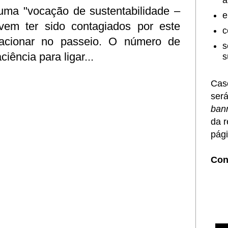
a
uma "vocação de sustentabilidade –
e
evem ter sido contagiados por este
c
stacionar no passeio. O número de
s
ciência para ligar...
s
Caso
será
ban
da r
pági
Con