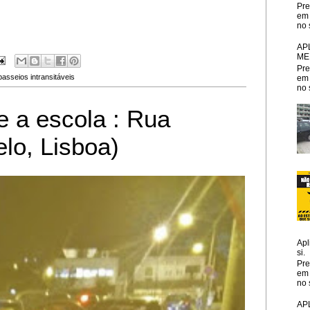
Pre
em 
no 
AP
ME
Pre
passeios intransitáveis
em 
no 
e a escola : Rua
lo, Lisboa)
Apl
si.
Pre
em 
no 
AP