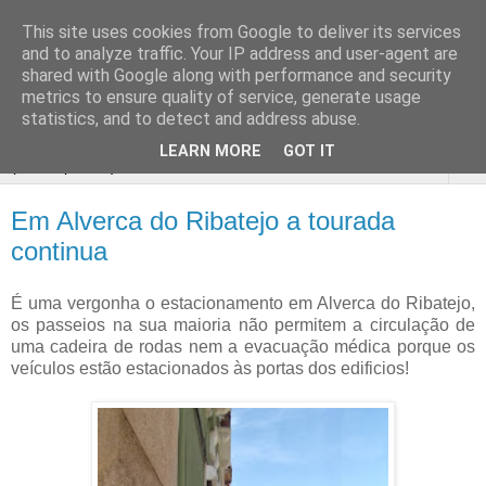
This site uses cookies from Google to deliver its services
Passeio
and to analyze traffic. Your IP address and user-agent are
shared with Google along with performance and security
Livre
metrics to ensure quality of service, generate usage
statistics, and to detect and address abuse.
LEARN MORE
GOT IT
▼
Em Alverca do Ribatejo a tourada
continua
É uma vergonha o estacionamento em Alverca do Ribatejo,
os passeios na sua maioria não permitem a circulação de
uma cadeira de rodas nem a evacuação médica porque os
veículos estão estacionados às portas dos edificios!