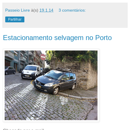
Passeio Livre
à(s)
19.1.14
3 comentários:
Partilhar
Estacionamento selvagem no Porto