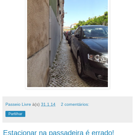
Passeio Livre
à(s)
31.1.14
2 comentários:
Partilhar
Estacionar na passadeira é errado!