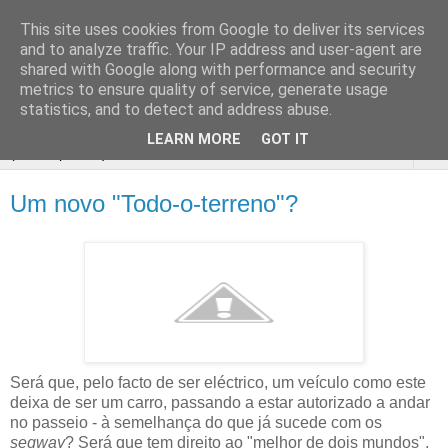
This site uses cookies from Google to deliver its services
Passeio
and to analyze traffic. Your IP address and user-agent are
shared with Google along with performance and security
Livre
metrics to ensure quality of service, generate usage
statistics, and to detect and address abuse.
LEARN MORE
GOT IT
▼
Um novo "Todo-o-terreno"?
Será que, pelo facto de ser eléctrico, um veículo como este
deixa de ser um carro, passando a estar autorizado a andar
no passeio - à semelhança do que já sucede com os
segway
? Será que tem direito ao "melhor de dois mundos",