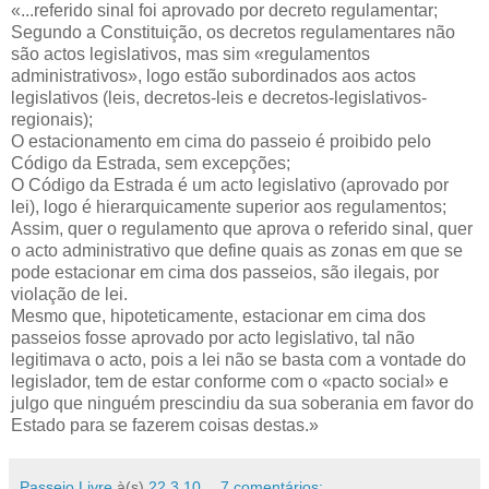
«...referido sinal foi aprovado por decreto regulamentar;
Segundo a Constituição, os decretos regulamentares não
são actos legislativos, mas sim «regulamentos
administrativos», logo estão subordinados aos actos
legislativos (leis, decretos-leis e decretos-legislativos-
regionais);
O estacionamento em cima do passeio é proibido pelo
Código da Estrada, sem excepções;
O Código da Estrada é um acto legislativo (aprovado por
lei), logo é hierarquicamente superior aos regulamentos;
Assim, quer o regulamento que aprova o referido sinal, quer
o acto administrativo que define quais as zonas em que se
pode estacionar em cima dos passeios, são ilegais, por
violação de lei.
Mesmo que, hipoteticamente, estacionar em cima dos
passeios fosse aprovado por acto legislativo, tal não
legitimava o acto, pois a lei não se basta com a vontade do
legislador, tem de estar conforme com o «pacto social» e
julgo que ninguém prescindiu da sua soberania em favor do
Estado para se fazerem coisas destas.»
Passeio Livre
à(s)
22.3.10
7 comentários: