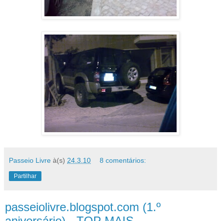
Passeio Livre
à(s)
24.3.10
8 comentários:
Partilhar
passeiolivre.blogspot.com (1.º
aniversário) - TOP MAIS