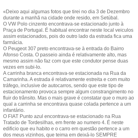
«Deixo aqui algumas fotos que tirei no dia 3 de Dezembro
durante a manhã na cidade onde resido, em Setúbal.
O VW Polo cinzento encontrava-se estacionado junto à
Praça de Portugal. É habitual encontrar neste local veiculos
assim estacionados, pois do outro lado da estrada fica uma
farmácia.
O Peugeot 307 preto encontrava-se à entrada do Bairro
Afonso Costa. O passeio ainda é relativamente alto, mas
mesmo assim não faz com que este condutor pense duas
vezes em subi-lo.
A carrinha branca encontrava-se estacionada na Rua da
Camarinha. A estrada é relativamente estreita e com muito
tráfego, inclusive de autocarros, sendo que este tipo de
estacionamento provoca sempre algum constrangimento no
fluir do trânsito. Mas o mais grave é constatar que o muro ao
qual a carrinha se encontrava quase colada pertence a um
infantário.
O FIAT Punto azul encontrava-se estacionado na Rua
Tratado de Tordesilhas, em frente ao numero 4. É neste
edificio que eu habito e o carro em questão pertence a um
dos meus vizinhos, que teima em deixá-lo SEMPRE