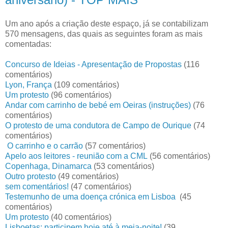
Um ano após a criação deste espaço, já se contabilizam
570 mensagens, das quais as seguintes foram as mais
comentadas:
Concurso de Ideias - Apresentação de Propostas
(116
comentários)
Lyon, França
(109 comentários)
Um protesto
(96 comentários)
Andar com carrinho de bebé em Oeiras (instruções)
(76
comentários)
O protesto de uma condutora de Campo de Ourique
(74
comentários)
O carrinho e o carrão
(57 comentários)
Apelo aos leitores - reunião com a CML
(56 comentários)
Copenhaga, Dinamarca
(53 comentários)
Outro protesto
(49 comentários)
sem comentários!
(47 comentários)
Testemunho de uma doença crónica em Lisboa
(45
comentários)
Um protesto
(40 comentários)
Lisboetas: participem hoje até à meia-noite!
(39