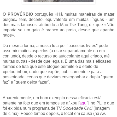
O PROVÉRBIO
português «Há muitas maneiras de matar
pulgas» tem, decerto, equivalente em muitas línguas - um
dos mais famosos, atribuído a Mao-Tse-Tung, diz que «Não
importa se um gato é branco ao preto, desde que apanhe
ratos».
Da mesma forma, a nossa luta por "passeios livres" pode
assumir muitos aspectos (a usar separadamente ou em
conjunto), desde o recurso ao autocolante aqui criado, até
muitas outras - desde que legais. E uma das mais eficazes
formas de luta que este blogue permite é o efeito de
«pelourinho», dado que expõe, publicamente e para a
posteridade, cenas que deviam envergonhar a dupla "quem
faz" e "quem deixa fazer".
Aparentemente, um bom exemplo dessa eficácia está
patente na foto que em tempos se afixou [
aqui
], no PL, e que
foi exibida num programa de TV
Sociedade Civil
(imagem
de cima).
Pouco tempo depois, o local em causa (na Av.