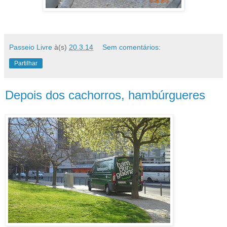
Passeio Livre
à(s)
20.3.14
Sem comentários:
Partilhar
Depois dos cachorros, hambúrgueres