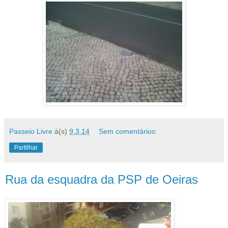
Passeio Livre
à(s)
9.3.14
Sem comentários:
Partilhar
Rua da esquadra da PSP de Oeiras