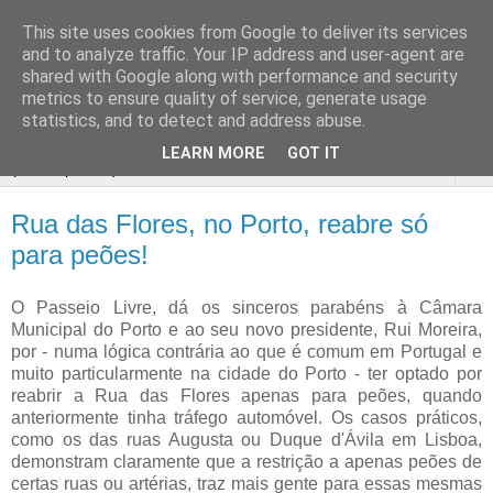
This site uses cookies from Google to deliver its services
Passeio
and to analyze traffic. Your IP address and user-agent are
shared with Google along with performance and security
Livre
metrics to ensure quality of service, generate usage
statistics, and to detect and address abuse.
LEARN MORE
GOT IT
▼
Rua das Flores, no Porto, reabre só
para peões!
O Passeio Livre, dá os sinceros parabéns à Câmara
Municipal do Porto e ao seu novo presidente, Rui Moreira,
por - numa lógica contrária ao que é comum em Portugal e
muito particularmente na cidade do Porto - ter optado por
reabrir a Rua das Flores apenas para peões, quando
anteriormente tinha tráfego automóvel. Os casos práticos,
como os das ruas Augusta ou Duque d'Ávila em Lisboa,
demonstram claramente que a restrição a apenas peões de
certas ruas ou artérias, traz mais gente para essas mesmas