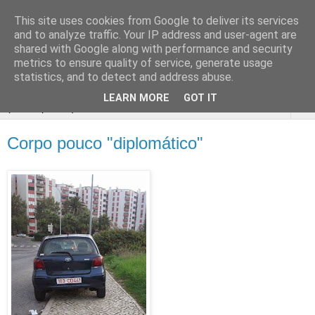
This site uses cookies from Google to deliver its services
Passeio
and to analyze traffic. Your IP address and user-agent are
shared with Google along with performance and security
Livre
metrics to ensure quality of service, generate usage
statistics, and to detect and address abuse.
LEARN MORE
GOT IT
▼
Corpo pouco "diplomático"