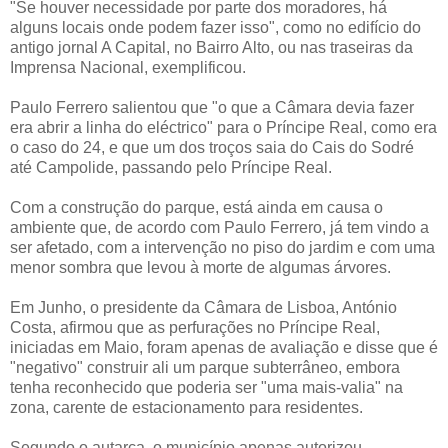
"Se houver necessidade por parte dos moradores, há
alguns locais onde podem fazer isso", como no edifício do
antigo jornal A Capital, no Bairro Alto, ou nas traseiras da
Imprensa Nacional, exemplificou.
Paulo Ferrero salientou que "o que a Câmara devia fazer
era abrir a linha do eléctrico" para o Príncipe Real, como era
o caso do 24, e que um dos troços saia do Cais do Sodré
até Campolide, passando pelo Príncipe Real.
Com a construção do parque, está ainda em causa o
ambiente que, de acordo com Paulo Ferrero, já tem vindo a
ser afetado, com a intervenção no piso do jardim e com uma
menor sombra que levou à morte de algumas árvores.
Em Junho, o presidente da Câmara de Lisboa, António
Costa, afirmou que as perfurações no Príncipe Real,
iniciadas em Maio, foram apenas de avaliação e disse que é
"negativo" construir ali um parque subterrâneo, embora
tenha reconhecido que poderia ser "uma mais-valia" na
zona, carente de estacionamento para residentes.
Segundo o autarca, o município apenas autorizou