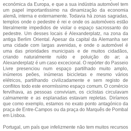
económica da Europa, e que a sua indústria automóvel tem
um papel importantíssimo na dinamização da economia
alemã, interna e externamente. Todavia há zonas sagradas,
templos onde o pedestre é rei e onde os automóveis estão
literalmente impedidos de violar o espaço sacrossanto do
pedestre. Um desses locais é Alexanderplatz, na zona da
antiga Berlim Oriental. Apesar da capital da Alemanha ser
uma cidade com largas avenidas, e onde o automóvel é
uma das prioridades municipais e de muitos cidadãos,
criando naturalmente ruído e poluição do ar; a
Alexanderplatz é um caso excecional. O repórter do Passeio
Livre presenciou num espaço partilhado muito amplo,
inúmeros peões, inúmeras bicicletas e mesmo vários
elétricos, partilhando civilizadamente e sem registo de
conflitos todo este enormíssimo espaço comum. O comércio
fervilhava, as pessoas conviviam, os ciclistas circulavam
calmamente e as esplanadas estavam repletas. Diríamos
que como exemplo, estamos no exato ponto antagónico da
praça de Entre-Campos ou da praça do Marquês de Pombal
em Lisboa.
Portugal, um país que infelizmente não tem muitos recursos