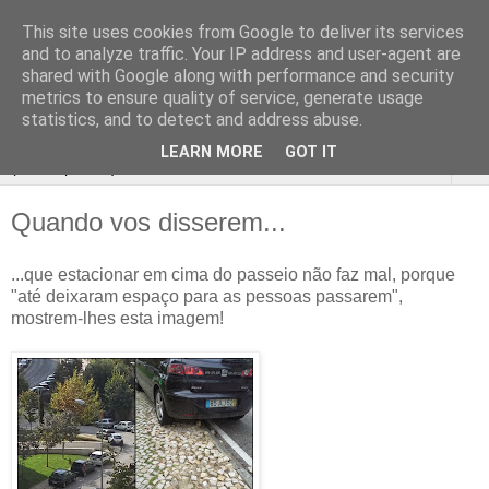
This site uses cookies from Google to deliver its services
Passeio
and to analyze traffic. Your IP address and user-agent are
shared with Google along with performance and security
Livre
metrics to ensure quality of service, generate usage
statistics, and to detect and address abuse.
LEARN MORE
GOT IT
▼
Quando vos disserem...
...que estacionar em cima do passeio não faz mal, porque
"até deixaram espaço para as pessoas passarem",
mostrem-lhes esta imagem!