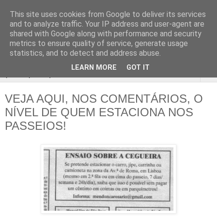
This site uses cookies from Google to deliver its services
Passeio
and to analyze traffic. Your IP address and user-agent are
shared with Google along with performance and security
Livre
metrics to ensure quality of service, generate usage
statistics, and to detect and address abuse.
LEARN MORE
GOT IT
▼
VEJA AQUI, NOS COMENTÁRIOS, O
NÍVEL DE QUEM ESTACIONA NOS
PASSEIOS!