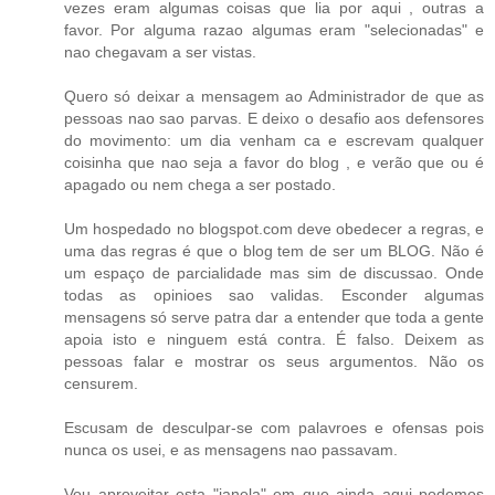
vezes eram algumas coisas que lia por aqui , outras a
favor. Por alguma razao algumas eram "selecionadas" e
nao chegavam a ser vistas.
Quero só deixar a mensagem ao Administrador de que as
pessoas nao sao parvas. E deixo o desafio aos defensores
do movimento: um dia venham ca e escrevam qualquer
coisinha que nao seja a favor do blog , e verão que ou é
apagado ou nem chega a ser postado.
Um hospedado no blogspot.com deve obedecer a regras, e
uma das regras é que o blog tem de ser um BLOG. Não é
um espaço de parcialidade mas sim de discussao. Onde
todas as opinioes sao validas. Esconder algumas
mensagens só serve patra dar a entender que toda a gente
apoia isto e ninguem está contra. É falso. Deixem as
pessoas falar e mostrar os seus argumentos. Não os
censurem.
Escusam de desculpar-se com palavroes e ofensas pois
nunca os usei, e as mensagens nao passavam.
Vou aproveitar esta "janela" em que ainda aqui podemos