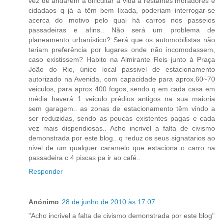
vez de andarem a dificultar a vida a restantes moradores e
cidadaos q já a têm bem lixada, poderiam interrogar-se
acerca do motivo pelo qual há carros nos passeios
passadeiras e afins.. Não será um problema de
planeamento urbanístico? Será que os automobilistas não
teriam preferência por lugares onde não incomodassem,
caso existissem? Habito na Almirante Reis junto à Praça
João do Rio, único local passivel de estacionamento
autorizado na Avenida, com capacidade para aprox.60~70
veiculos, para aprox 400 fogos, sendo q em cada casa em
média haverá 1 veiculo..prédios antigos na sua maioria
sem garagem.. as zonas de estacionamento têm vindo a
ser reduzidas, sendo as poucas existentes pagas e cada
vez mais dispendiosas.. Acho incrivel a falta de civismo
demonstrada por este blog.. q reduz os seus signatarios ao
nivel de um qualquer caramelo que estaciona o carro na
passadeira c 4 piscas pa ir ao café..
Responder
Anónimo
28 de junho de 2010 às 17:07
"Acho incrivel a falta de civismo demonstrada por este blog"