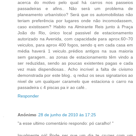
acerca do motivo pelo qual há carros nos passeios
passadeiras e afins.. Não será um problema de
planeamento urbanístico? Será que os automobilistas não
teriam preferência por lugares onde não incomodassem,
caso existissem? Habito na Almirante Reis junto à Praça
João do Rio, único local passivel de estacionamento
autorizado na Avenida, com capacidade para aprox.60~70
veiculos, para aprox 400 fogos, sendo q em cada casa em
média haverá 1 veiculo..prédios antigos na sua maioria
sem garagem.. as zonas de estacionamento têm vindo a
ser reduzidas, sendo as poucas existentes pagas e cada
vez mais dispendiosas.. Acho incrivel a falta de civismo
demonstrada por este blog.. q reduz os seus signatarios ao
nivel de um qualquer caramelo que estaciona o carro na
passadeira c 4 piscas pa ir ao café..
Responder
Anónimo
28 de junho de 2010 às 17:25
"a esse ultimo comentário respondo: pó caralho! "
Igualmente pá! Pode ser que um dia te cruzes com um